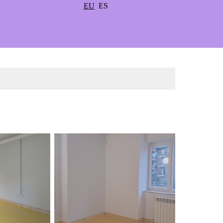
EU
ES