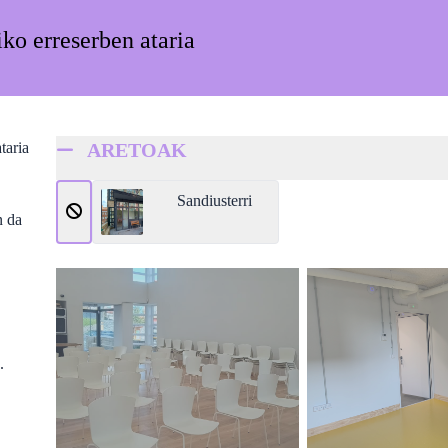
iko erreserben ataria
taria
ARETOAK
Sandiusterri
n da
.