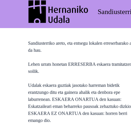
Sandiusterr
Sandiusterriko areto, eta entsegu lokalen erreserbarako a
da hau.
Lehen urrats honetan ERRESERBA eskaera tramitatze
soilik.
Udalak eskaera guztiak jasotako harreman bidetik
erantzungo ditu eta gainera ahalik eta denbora epe
laburrenean. ESKAERA ONARTUA den kasuan:
Eskatzaileari eman beharreko pausoak zehaztuko dizkio
ESKAERA EZ ONARTUA den kasuan: horren berri
emango dio.