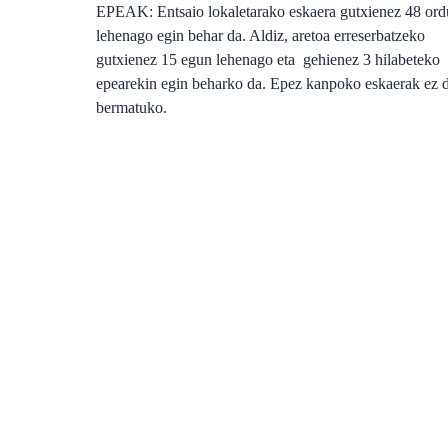
EPEAK: Entsaio lokaletarako eskaera gutxienez 48 ord
lehenago egin behar da. Aldiz, aretoa erreserbatzeko
gutxienez 15 egun lehenago eta gehienez 3 hilabeteko
epearekin egin beharko da. Epez kanpoko eskaerak ez d
bermatuko.