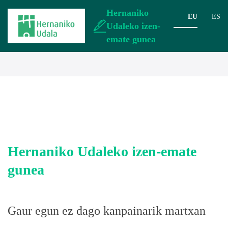
Hernaniko
EU
ES
Udaleko izen-
emate gunea
Hernaniko Udaleko izen-emate
gunea
Gaur egun ez dago kanpainarik martxan